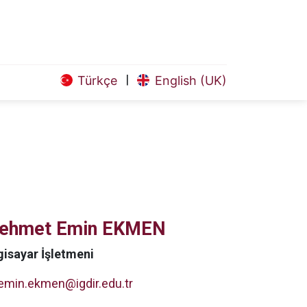
|
Türkçe
English (UK)
ehmet Emin EKMEN
gisayar İşletmeni
emin.ekmen@igdir.edu.tr