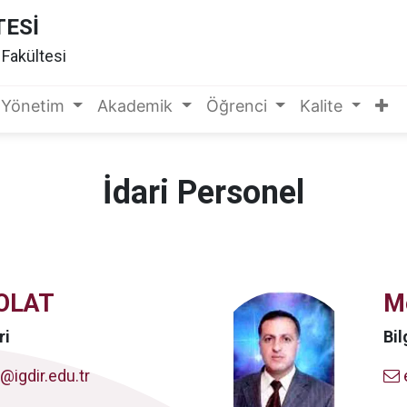
TESİ
r Fakültesi
Yönetim
Akademik
Öğrenci
Kalite
İdari Personel
OLAT
M
ri
Bil
igdir.edu.tr