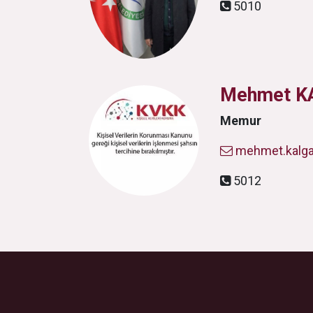
5010
Mehmet K
Memur
mehmet.kalgan
5012