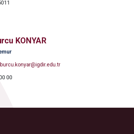
5011
urcu KONYAR
emur
burcu.konyar@igdir.edu.tr
0 00