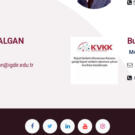
ALGAN
B
​M
@igdir.edu.tr
0