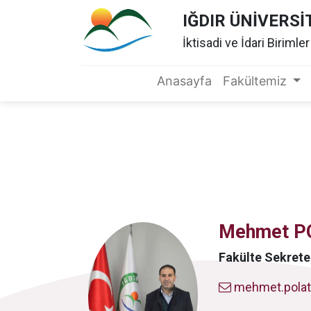
IĞDIR ÜNİVERSİ
İktisadi ve İdari Birimle
Anasayfa
Fakültemiz
Mehmet P
Fakülte Sekrete
mehmet.polat@